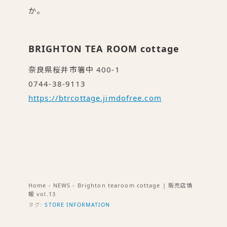
か。
BRIGHTON TEA ROOM cottage
奈良県桜井市箸中 400-1
0744-38-9113
https://btrcottage.jimdofree.com
Home
›
NEWS
›
Brighton tearoom cottage | 販売店情
報 vol.13
タグ:
STORE INFORMATION