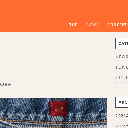
TOP
NEWS
CONCEPT
CAT
NEW
TOPI
STYL
TORE
ARC
2026
2026