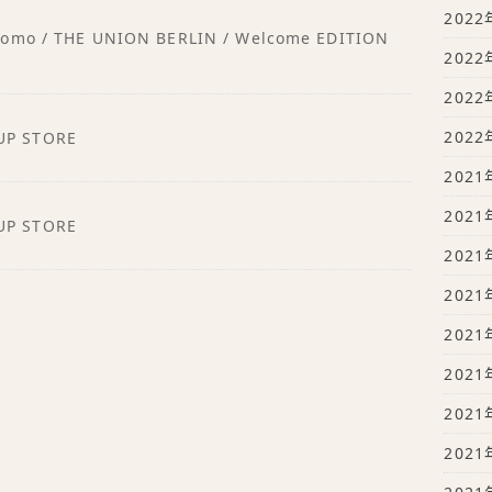
2022
 Uomo / THE UNION BERLIN / Welcome EDITION
2022
2022
2022
UP STORE
2021
2021
UP STORE
2021
2021
2021
2021
2021
2021