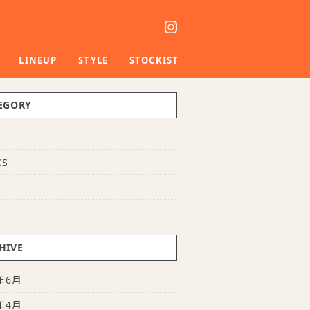
LINEUP
STYLE
STOCKIST
EGORY
S
CS
E
HIVE
年6月
年4月