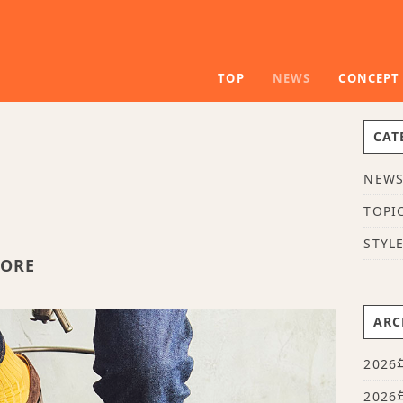
TOP
NEWS
CONCEPT
CAT
NEW
TOPI
STYL
TORE
ARC
2026
2026