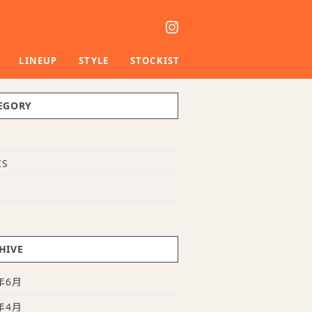
LINEUP
STYLE
STOCKIST
EGORY
S
CS
E
HIVE
年6月
年4月